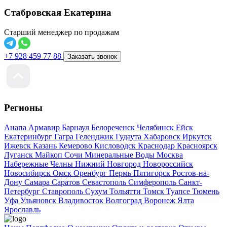
Стабровская Екатерина
Старший менеджер по продажам
+7 928 459 77 88
Заказать звонок
Регионы
Анапа
Армавир
Барнаул
Белореченск
Челябинск
Ейск
Екатеринбург
Гагра
Геленджик
Гудаута
Хабаровск
Иркутск
Ижевск
Казань
Кемерово
Кисловодск
Краснодар
Красноярск
Луганск
Майкоп
Сочи
Минеральные Воды
Москва
Набережные Челны
Нижний Новгород
Новороссийск
Новосибирск
Омск
Оренбург
Пермь
Пятигорск
Ростов-на-
Дону
Самара
Саратов
Севастополь
Симферополь
Санкт-
Петербург
Ставрополь
Сухум
Тольятти
Томск
Туапсе
Тюмень
Уфа
Ульяновск
Владивосток
Волгоград
Воронеж
Ялта
Ярославль