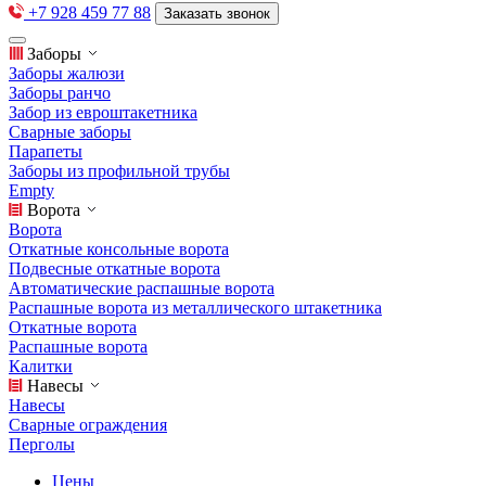
+7 928 459 77 88
Заказать звонок
Заборы
Заборы жалюзи
Заборы ранчо
Забор из евроштакетника
Сварные заборы
Парапеты
Заборы из профильной трубы
Empty
Ворота
Ворота
Откатные консольные ворота
Подвесные откатные ворота
Автоматические распашные ворота
Распашные ворота из металлического штакетника
Откатные ворота
Распашные ворота
Калитки
Навесы
Навесы
Сварные ограждения
Перголы
Цены