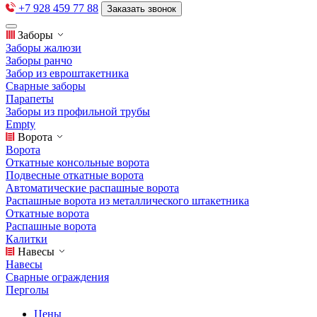
+7 928 459 77 88
Заказать звонок
Заборы
Заборы жалюзи
Заборы ранчо
Забор из евроштакетника
Сварные заборы
Парапеты
Заборы из профильной трубы
Empty
Ворота
Ворота
Откатные консольные ворота
Подвесные откатные ворота
Автоматические распашные ворота
Распашные ворота из металлического штакетника
Откатные ворота
Распашные ворота
Калитки
Навесы
Навесы
Сварные ограждения
Перголы
Цены