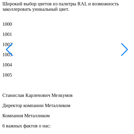
Широкий выбор цветов из палитры RAL и возможность
заколлеровать уникальный цвет.
1000
1
1001
1
1002
1
1003
1
1004
1
1005
1
Станислав Карленович Мелкумов
Директор компании Металликом
Компания Металликом
6 важных фактов о нас: