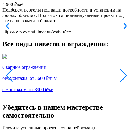
4 900
₽/м²
Подберем перголы под ваши потребности и установим на
любых объектах. Подготовим индивидуальный проект под
все ваши задачи и бюджет.
httpv://www.youtube.com/watch?v=
Все виды навесов и ограждений:
Сварные ограждения
без монтажа:
от 3600 ₽/п.м
б
с монтажом:
от 3900 ₽/м²
с
Убедитесь в нашем мастерстве
самостоятельно
Изучите успешные проекты от нашей команды