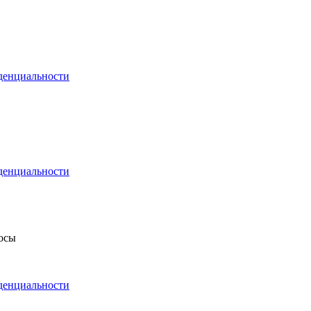
денциальности
денциальности
росы
денциальности