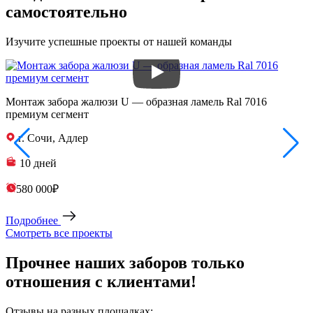
самостоятельно
Изучите успешные проекты от нашей команды
Монтаж забора жалюзи U — образная ламель Ral 7016
З
премиум сегмент
п
г. Сочи, Адлер
10 дней
580 000₽
Подробнее
Смотреть все проекты
Прочнее наших заборов только
отношения с клиентами!
Отзывы на разных площадках: