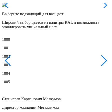
Выберите подходящий для вас цвет:
Широкий выбор цветов из палитры RAL и возможность
заколлеровать уникальный цвет.
1000
1
1001
1
1002
1
1003
1
1004
1
1005
1
Станислав Карленович Мелкумов
Директор компании Металликом