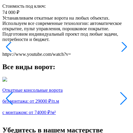
Стоимость под ключ:
74 000
₽
Устанавливаем откатные ворота на любых объектах.
Используем все современные технологии: автоматическое
открытие, пульт управления, порошковое покрытие.
Подготовим индивидуальный проект под любые задачи,
потребности и бюджет.
httpv://www.youtube.com/watch?v=
Все виды ворот:
Откатные консольные ворота
П
без монтажа:
от 29000 ₽/п.м
б
с монтажом:
от 74000 ₽/м²
с
Убедитесь в нашем мастерстве