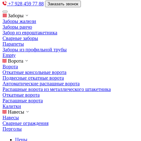
+7 928 459 77 88
Заказать звонок
Заборы
Заборы жалюзи
Заборы ранчо
Забор из евроштакетника
Сварные заборы
Парапеты
Заборы из профильной трубы
Empty
Ворота
Ворота
Откатные консольные ворота
Подвесные откатные ворота
Автоматические распашные ворота
Распашные ворота из металлического штакетника
Откатные ворота
Распашные ворота
Калитки
Навесы
Навесы
Сварные ограждения
Перголы
Цены