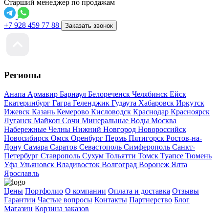
Старший менеджер по продажам
+7 928 459 77 88
Заказать звонок
Регионы
Анапа
Армавир
Барнаул
Белореченск
Челябинск
Ейск
Екатеринбург
Гагра
Геленджик
Гудаута
Хабаровск
Иркутск
Ижевск
Казань
Кемерово
Кисловодск
Краснодар
Красноярск
Луганск
Майкоп
Сочи
Минеральные Воды
Москва
Набережные Челны
Нижний Новгород
Новороссийск
Новосибирск
Омск
Оренбург
Пермь
Пятигорск
Ростов-на-
Дону
Самара
Саратов
Севастополь
Симферополь
Санкт-
Петербург
Ставрополь
Сухум
Тольятти
Томск
Туапсе
Тюмень
Уфа
Ульяновск
Владивосток
Волгоград
Воронеж
Ялта
Ярославль
Цены
Портфолио
О компании
Оплата и доставка
Отзывы
Гарантии
Частые вопросы
Контакты
Партнерство
Блог
Магазин
Корзина заказов