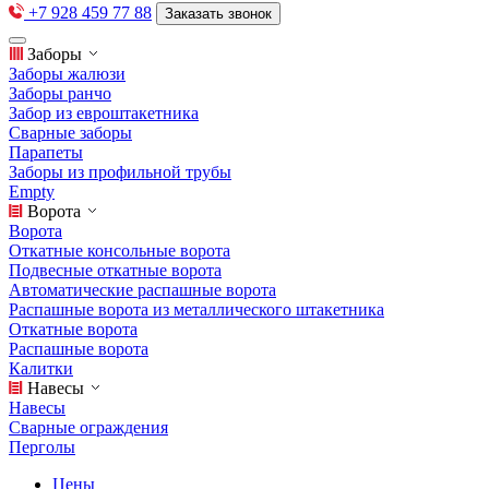
+7 928 459 77 88
Заказать звонок
Заборы
Заборы жалюзи
Заборы ранчо
Забор из евроштакетника
Сварные заборы
Парапеты
Заборы из профильной трубы
Empty
Ворота
Ворота
Откатные консольные ворота
Подвесные откатные ворота
Автоматические распашные ворота
Распашные ворота из металлического штакетника
Откатные ворота
Распашные ворота
Калитки
Навесы
Навесы
Сварные ограждения
Перголы
Цены