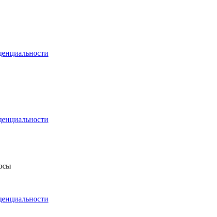
денциальности
денциальности
росы
денциальности