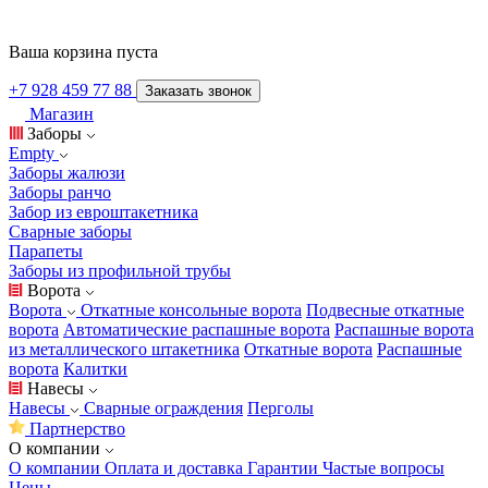
Ваша корзина пуста
+7 928 459 77 88
Заказать звонок
Магазин
Заборы
Empty
Заборы жалюзи
Заборы ранчо
Забор из евроштакетника
Сварные заборы
Парапеты
Заборы из профильной трубы
Ворота
Ворота
Откатные консольные ворота
Подвесные откатные
ворота
Автоматические распашные ворота
Распашные ворота
из металлического штакетника
Откатные ворота
Распашные
ворота
Калитки
Навесы
Навесы
Сварные ограждения
Перголы
Партнерство
О компании
О компании
Оплата и доставка
Гарантии
Частые вопросы
Цены