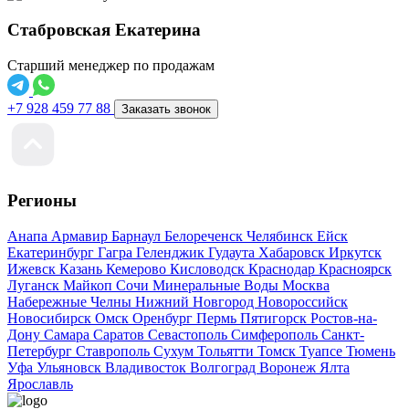
Стабровская Екатерина
Старший менеджер по продажам
+7 928 459 77 88
Заказать звонок
Регионы
Анапа
Армавир
Барнаул
Белореченск
Челябинск
Ейск
Екатеринбург
Гагра
Геленджик
Гудаута
Хабаровск
Иркутск
Ижевск
Казань
Кемерово
Кисловодск
Краснодар
Красноярск
Луганск
Майкоп
Сочи
Минеральные Воды
Москва
Набережные Челны
Нижний Новгород
Новороссийск
Новосибирск
Омск
Оренбург
Пермь
Пятигорск
Ростов-на-
Дону
Самара
Саратов
Севастополь
Симферополь
Санкт-
Петербург
Ставрополь
Сухум
Тольятти
Томск
Туапсе
Тюмень
Уфа
Ульяновск
Владивосток
Волгоград
Воронеж
Ялта
Ярославль