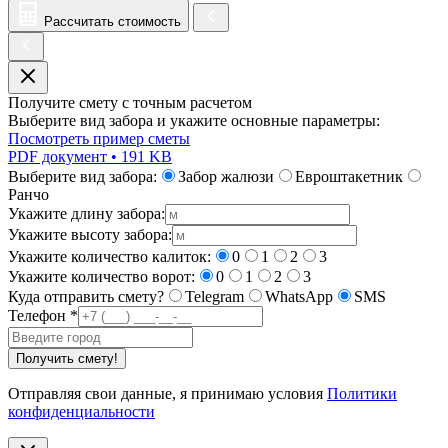
Рассчитать стоимость
Получите смету с точным расчетом
Выберите вид забора и укажите основные параметры:
Посмотреть пример сметы
PDF документ • 191 KB
Выберите вид забора:
Забор жалюзи
Евроштакетник
Ранчо
Укажите длину забора:
Укажите высоту забора:
Укажите количество калиток:
0
1
2
3
Укажите количество ворот:
0
1
2
3
Куда отправить смету?
Telegram
WhatsApp
SMS
Телефон
*
Получить смету!
Отправляя свои данные, я принимаю условия
Политики
конфиденциальности