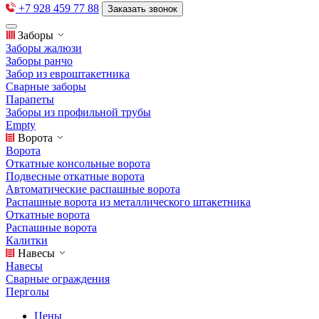
+7 928 459 77 88
Заказать звонок
Заборы
Заборы жалюзи
Заборы ранчо
Забор из евроштакетника
Сварные заборы
Парапеты
Заборы из профильной трубы
Empty
Ворота
Ворота
Откатные консольные ворота
Подвесные откатные ворота
Автоматические распашные ворота
Распашные ворота из металлического штакетника
Откатные ворота
Распашные ворота
Калитки
Навесы
Навесы
Сварные ограждения
Перголы
Цены