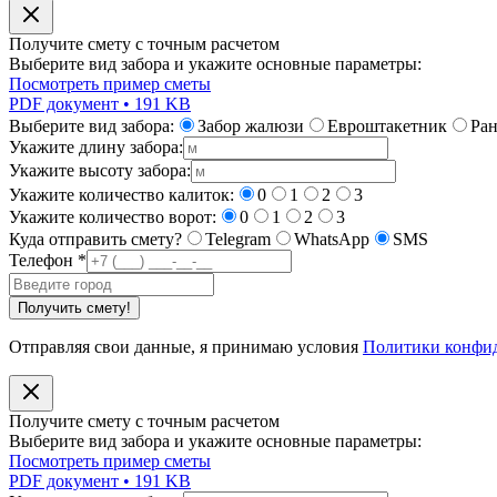
Получите смету с точным расчетом
Выберите вид забора и укажите основные параметры:
Посмотреть пример сметы
PDF документ • 191 KB
Выберите вид забора:
Забор жалюзи
Евроштакетник
Ра
Укажите длину забора:
Укажите высоту забора:
Укажите количество калиток:
0
1
2
3
Укажите количество ворот:
0
1
2
3
Куда отправить смету?
Telegram
WhatsApp
SMS
Телефон
*
Получить смету!
Отправляя свои данные, я принимаю условия
Политики конфи
Получите смету с точным расчетом
Выберите вид забора и укажите основные параметры:
Посмотреть пример сметы
PDF документ • 191 KB