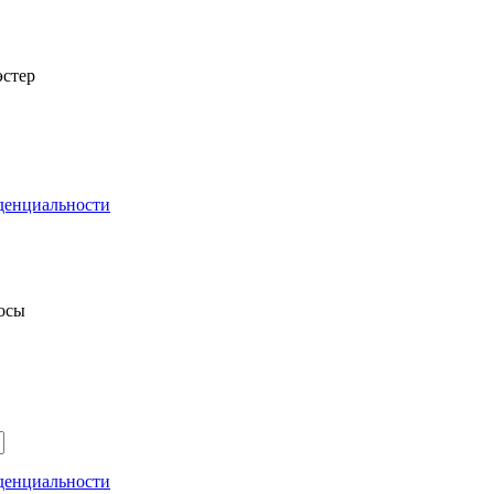
стер
денциальности
росы
денциальности