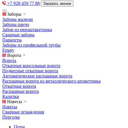
+7 928 459 77 88
Заказать звонок
Заборы
Заборы жалюзи
Заборы ранчо
Забор из евроштакетника
Сварные заборы
Парапеты
Заборы из профильной трубы
Empty
Ворота
Ворота
Откатные консольные ворота
Подвесные откатные ворота
Автоматические распашные ворота
Распашные ворота из металлического штакетника
Откатные ворота
Распашные ворота
Калитки
Навесы
Навесы
Сварные ограждения
Перголы
Цены