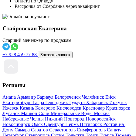
Оплата по Qr коду
Рассрочка от Сбербанка через эквайринг
Стабровская Екатерина
Старший менеджер по продажам
+7 928 459 77 88
Заказать звонок
Регионы
Анапа
Армавир
Барнаул
Белореченск
Челябинск
Ейск
Екатеринбург
Гагра
Геленджик
Гудаута
Хабаровск
Иркутск
Ижевск
Казань
Кемерово
Кисловодск
Краснодар
Красноярск
Луганск
Майкоп
Сочи
Минеральные Воды
Москва
Набережные Челны
Нижний Новгород
Новороссийск
Новосибирск
Омск
Оренбург
Пермь
Пятигорск
Ростов-на-
Дону
Самара
Саратов
Севастополь
Симферополь
Санкт-
Петербург
Ставрополь
Сухум
Тольятти
Томск
Туапсе
Тюмень