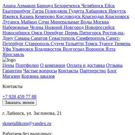
Анапа
Армавир
Барнаул
Белореченск
Челябинск
Ейск
Екатеринбург
Гагра
Геленджик
Гудаута
Хабаровск
Иркутск
Ижевск
Казань
Кемерово
Кисловодск
Краснодар
Красноярск
Луганск
Майкоп
Сочи
Минеральные Воды
Москва
Набережные Челны
Нижний Новгород
Новороссийск
Новосибирск
Омск
Оренбург
Пермь
Пятигорск
Ростов-на-
Дону
Самара
Саратов
Севастополь
Симферополь
Санкт-
Петербург
Ставрополь
Сухум
Тольятти
Томск
Туапсе
Тюмень
Уфа
Ульяновск
Владивосток
Волгоград
Воронеж
Ялта
Ярославль
Цены
Портфолио
О компании
Оплата и доставка
Отзывы
Гарантии
Частые вопросы
Контакты
Партнерство
Блог
Магазин
Корзина заказов
Контакты
+7 928 459 77 88
Заказать звонок
г. Лабинск, ул. Заслонова, 21
skmetallikom@yandex.ru
Работаем без выходных: