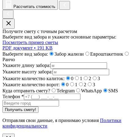
Рассчитать стоимость
Получите смету с точным расчетом
Выберите вид забора и укажите основные параметры:
Посмотреть пример сметы
PDF документ • 191 KB
Выберите вид забора:
Забор жалюзи
Евроштакетник
Ранчо
Укажите длину забора:
Укажите высоту забора:
Укажите количество калиток:
0
1
2
3
Укажите количество ворот:
0
1
2
3
Куда отправить смету?
Telegram
WhatsApp
SMS
Телефон
*
Получить смету!
Отправляя свои данные, я принимаю условия
Политики
конфиденциальности