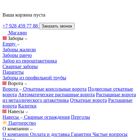
Ваша корзина пуста
+7 928 459 77 88
Заказать звонок
Магазин
Заборы
Empty
Заборы жалюзи
Заборы ранчо
Забор из евроштакетника
Сварные заборы
Парапеты
Заборы из профильной трубы
Ворота
Ворота
Откатные консольные ворота
Подвесные откатные
ворота
Автоматические распашные ворота
Распашные ворота
из металлического штакетника
Откатные ворота
Распашные
ворота
Калитки
Навесы
Навесы
Сварные ограждения
Перголы
Партнерство
О компании
О компании
Оплата и доставка
Гарантии
Частые вопросы
Цены