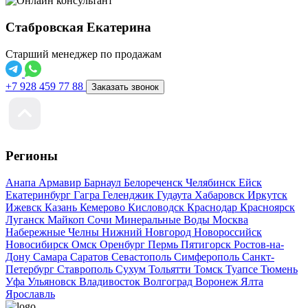
Стабровская Екатерина
Старший менеджер по продажам
+7 928 459 77 88
Заказать звонок
Регионы
Анапа
Армавир
Барнаул
Белореченск
Челябинск
Ейск
Екатеринбург
Гагра
Геленджик
Гудаута
Хабаровск
Иркутск
Ижевск
Казань
Кемерово
Кисловодск
Краснодар
Красноярск
Луганск
Майкоп
Сочи
Минеральные Воды
Москва
Набережные Челны
Нижний Новгород
Новороссийск
Новосибирск
Омск
Оренбург
Пермь
Пятигорск
Ростов-на-
Дону
Самара
Саратов
Севастополь
Симферополь
Санкт-
Петербург
Ставрополь
Сухум
Тольятти
Томск
Туапсе
Тюмень
Уфа
Ульяновск
Владивосток
Волгоград
Воронеж
Ялта
Ярославль