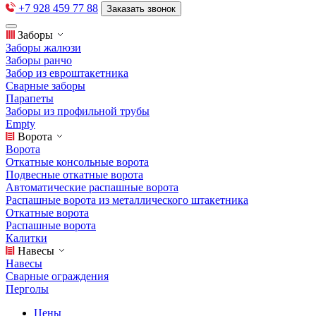
+7 928 459 77 88
Заказать звонок
Заборы
Заборы жалюзи
Заборы ранчо
Забор из евроштакетника
Сварные заборы
Парапеты
Заборы из профильной трубы
Empty
Ворота
Ворота
Откатные консольные ворота
Подвесные откатные ворота
Автоматические распашные ворота
Распашные ворота из металлического штакетника
Откатные ворота
Распашные ворота
Калитки
Навесы
Навесы
Сварные ограждения
Перголы
Цены