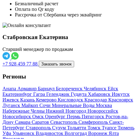
Безналичный расчет
Оплата по Qr коду
Рассрочка от Сбербанка через эквайринг
Стабровская Екатерина
Старший менеджер по продажам
+7 928 459 77 88
Заказать звонок
Регионы
Анапа
Армавир
Барнаул
Белореченск
Челябинск
Ейск
Екатеринбург
Гагра
Геленджик
Гудаута
Хабаровск
Иркутск
Ижевск
Казань
Кемерово
Кисловодск
Краснодар
Красноярск
Луганск
Майкоп
Сочи
Минеральные Воды
Москва
Набережные Челны
Нижний Новгород
Новороссийск
Новосибирск
Омск
Оренбург
Пермь
Пятигорск
Ростов-на-
Дону
Самара
Саратов
Севастополь
Симферополь
Санкт-
Петербург
Ставрополь
Сухум
Тольятти
Томск
Туапсе
Тюмень
Уфа
Ульяновск
Владивосток
Волгоград
Воронеж
Ялта
Ярославль