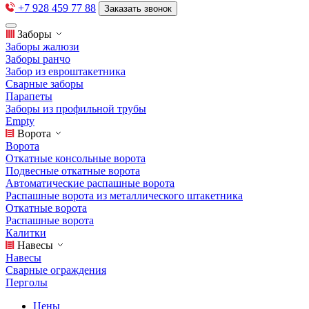
+7 928 459 77 88
Заказать звонок
Заборы
Заборы жалюзи
Заборы ранчо
Забор из евроштакетника
Сварные заборы
Парапеты
Заборы из профильной трубы
Empty
Ворота
Ворота
Откатные консольные ворота
Подвесные откатные ворота
Автоматические распашные ворота
Распашные ворота из металлического штакетника
Откатные ворота
Распашные ворота
Калитки
Навесы
Навесы
Сварные ограждения
Перголы
Цены