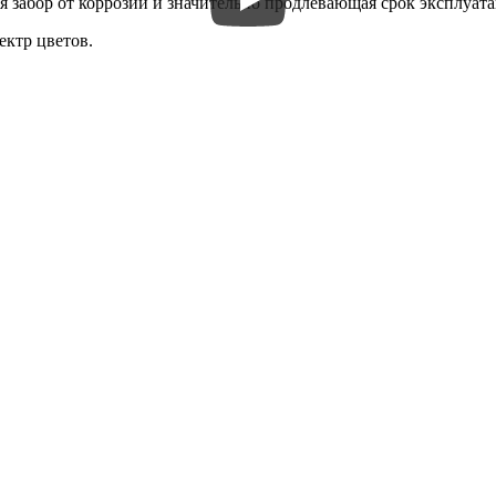
забор от коррозии и значительно продлевающая срок эксплуата
ктр цветов.