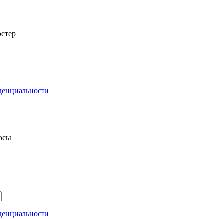
стер
денциальности
росы
денциальности