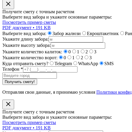
Получите смету с точным расчетом
Выберите вид забора и укажите основные параметры:
Посмотреть пример сметы
PDF документ • 191 KB
Выберите вид забора:
Забор жалюзи
Евроштакетник
Ра
Укажите длину забора:
Укажите высоту забора:
Укажите количество калиток:
0
1
2
3
Укажите количество ворот:
0
1
2
3
Куда отправить смету?
Telegram
WhatsApp
SMS
Телефон
*
Получить смету!
Отправляя свои данные, я принимаю условия
Политики конфи
Получите смету с точным расчетом
Выберите вид забора и укажите основные параметры:
Посмотреть пример сметы
PDF документ • 191 KB